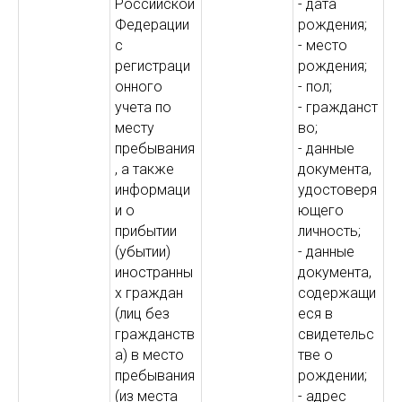
Российской
- дата
Федерации
рождения;
с
- место
регистраци
рождения;
онного
- пол;
учета по
- гражданст
месту
во;
пребывания
- данные
, а также
документа,
информаци
удостоверя
и о
ющего
прибытии
личность;
(убытии)
- данные
иностранны
документа,
х граждан
содержащи
(лиц без
еся в
гражданств
свидетельс
а) в место
тве о
пребывания
рождении;
(из места
- адрес