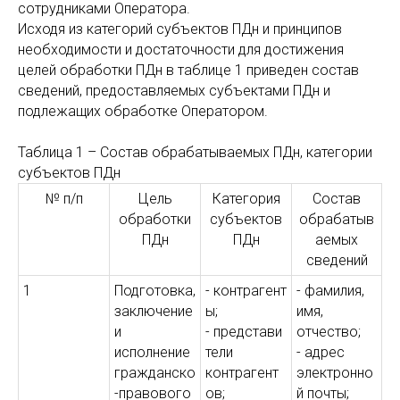
сотрудниками Оператора.
Исходя из категорий субъектов ПДн и принципов
необходимости и достаточности для достижения
целей обработки ПДн в таблице 1 приведен состав
сведений, предоставляемых субъектами ПДн и
подлежащих обработке Оператором.
Таблица 1 – Состав обрабатываемых ПДн, категории
субъектов ПДн
№ п/п
Цель
Категория
Состав
обработки
субъектов
обрабатыв
ПДн
ПДн
аемых
сведений
1
Подготовка,
- контрагент
- фамилия,
заключение
ы;
имя,
и
- представи
отчество;
исполнение
тели
- адрес
гражданско
контрагент
электронно
-правового
ов;
й почты;