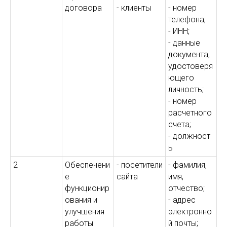
договора
- клиенты
- номер
телефона;
- ИНН;
- данные
документа,
удостоверя
ющего
личность;
- номер
расчетного
счета;
- должност
ь
2
Обеспечени
- посетители
- фамилия,
е
сайта
имя,
функционир
отчество;
ования и
- адрес
улучшения
электронно
работы
й почты;