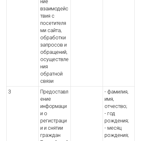
ние
взаимодейс
твия с
посетителя
ми сайта,
обработки
запросов и
обращений,
осуществле
ния
обратной
связи
3
Предоставл
- фамилия,
ение
имя,
информаци
отчество;
и о
- год
регистраци
рождения;
и и снятии
- месяц
граждан
рождения;